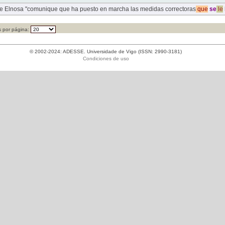
ue Elnosa "comunique que ha puesto en marcha las medidas correctoras
que
se
le
 por página:
© 2002-2024: ADESSE. Universidade de Vigo (ISSN: 2990-3181)
Condiciones de uso