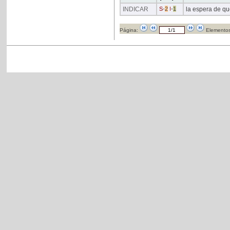
INDICAR
S
-
2
I
-
1
la espera de q
Página:
Elementos