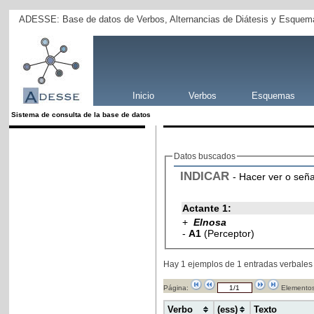
ADESSE: Base de datos de Verbos, Alternancias de Diátesis y Esquema
Inicio
Verbos
Esquemas
Sistema de consulta de la base de datos
Datos buscados
INDICAR
- Hacer ver o seña
Actante 1:
+
Elnosa
-
A1
(Perceptor)
Hay 1 ejemplos de 1 entradas verbales
Página:
Elementos
Verbo
(ess)
Texto