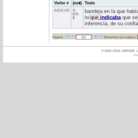
Verbo
(ess)
Texto
INDICAR
S
-
bandeja en la que habí
0
D
-
lo
que
indicaba
que se
2
inferencia, de su confi
Página:
Elementos por página:
© 2002-2024: ADESSE. Un
Co