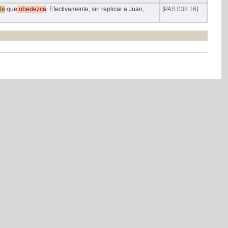
le
que
obedezca
. Efectivamente, sin replicar a Juan,
[
PAS:038.16
]