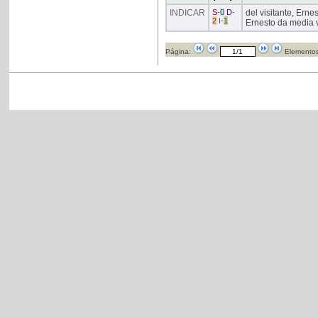
INDICAR
S
-
0
D
-
del visitante, Erne
2
I
-
1
Ernesto da media v
Página:
Elementos