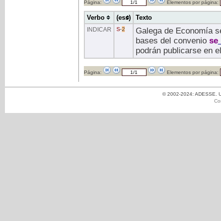
Página:
Elementos por página:
Verbo
(ess)
Texto
INDICAR
S
-
2
Galega de Economía se 
bases del convenio
se
podrán publicarse en e
Página:
Elementos por página:
© 2002-2024: ADESSE. Un
Co