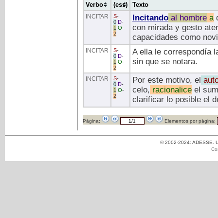
Verbo
(ess)
Texto
INCITAR
S
-
Incitando
al
hombre
a
0
D
-
con mirada y gesto aten
1
O
-
2
capacidades como novi
INCITAR
S
-
A ella le correspondía 
0
D
-
sin que se notara.
1
O
-
2
INCITAR
S
-
Por este motivo, el
aut
0
D
-
celo,
racionalice
el suma
1
O
-
2
clarificar lo posible el 
Página:
Elementos por página:
© 2002-2024: ADESSE. Un
Co