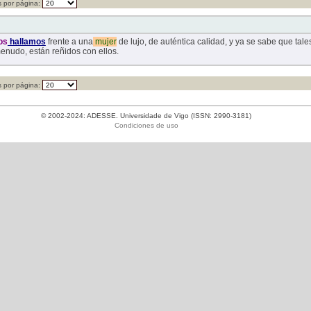
 por página:
os
hallamos
frente a una
mujer
de lujo, de auténtica calidad, y ya se sabe que tal
enudo, están reñidos con ellos.
 por página:
© 2002-2024: ADESSE. Universidade de Vigo (ISSN: 2990-3181)
Condiciones de uso