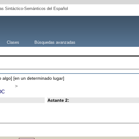
s Sintáctico-Semánticos del Español
Clases
Búsquedas avanzadas
 o algo] [en un determinado lugar]
>
OC
Actante 2: