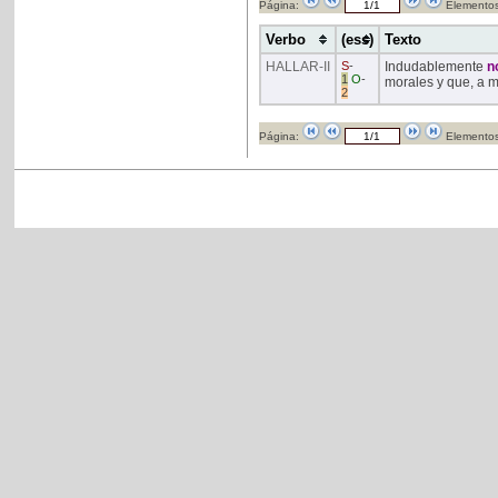
Página:
Elementos
Verbo
(ess)
Texto
HALLAR
-II
S
-
Indudablemente
n
1
O
-
morales y que, a m
2
Página:
Elementos