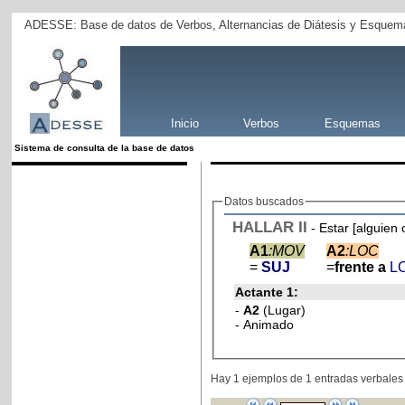
ADESSE: Base de datos de Verbos, Alternancias de Diátesis y Esquema
Inicio
Verbos
Esquemas
Sistema de consulta de la base de datos
Datos buscados
HALLAR
II
- Estar [alguien
A1
:MOV
A2
:LOC
=
SUJ
=
frente a
L
Actante 1:
-
A2
(Lugar)
- Animado
Hay 1 ejemplos de 1 entradas verbales