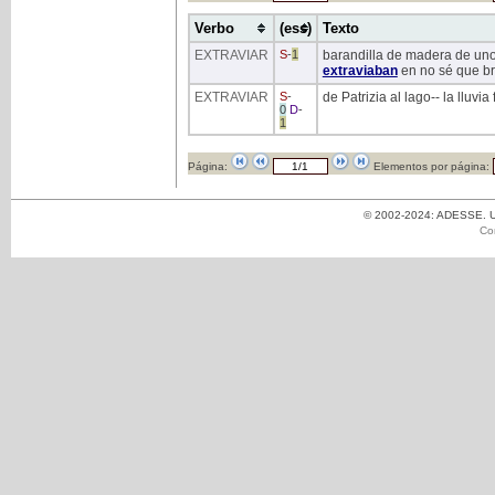
Verbo
(ess)
Texto
EXTRAVIAR
S
-
1
barandilla de madera de uno
extraviaban
en no sé que br
EXTRAVIAR
S
-
de Patrizia al lago-- la lluvi
0
D
-
1
Página:
Elementos por página:
© 2002-2024: ADESSE. Un
Co