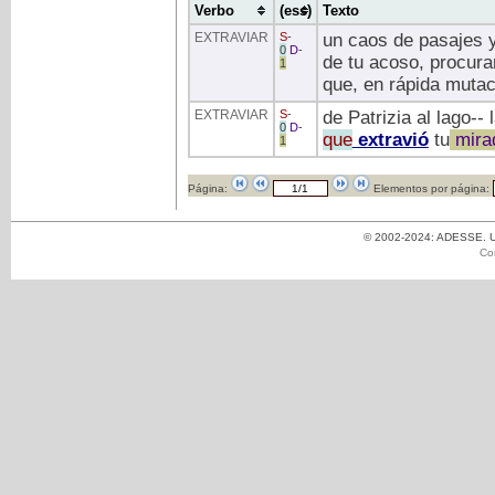
Verbo
(ess)
Texto
EXTRAVIAR
S
-
un caos de pasajes y
0
D
-
de tu acoso, procura
1
que, en rápida mutac
EXTRAVIAR
S
-
de Patrizia al lago-- 
0
D
-
que
extravió
tu
mira
1
Página:
Elementos por página:
© 2002-2024: ADESSE. Un
Co