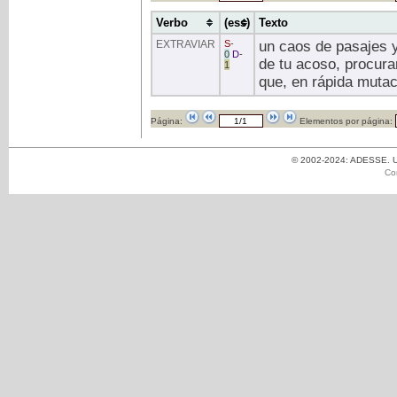
Verbo
(ess)
Texto
EXTRAVIAR
S
-
un caos de pasajes y
0
D
-
de tu acoso, procura
1
que, en rápida mutac
Página:
Elementos por página:
© 2002-2024: ADESSE. Un
Co