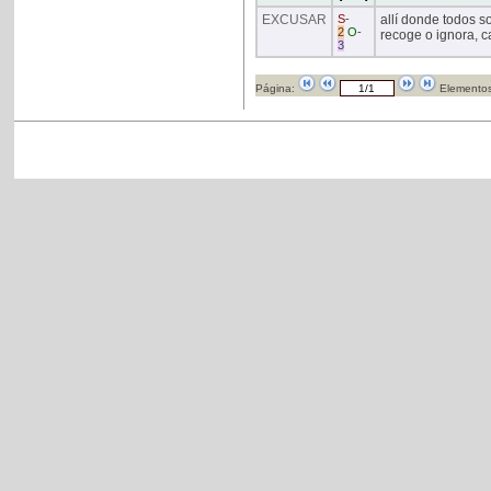
EXCUSAR
S
-
allí donde todos s
2
O
-
recoge o ignora, c
3
Página:
Elementos