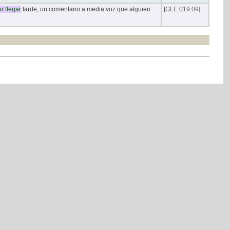
r
llegar
tarde, un comentario a media voz que alguien
[
GLE:019.09
]