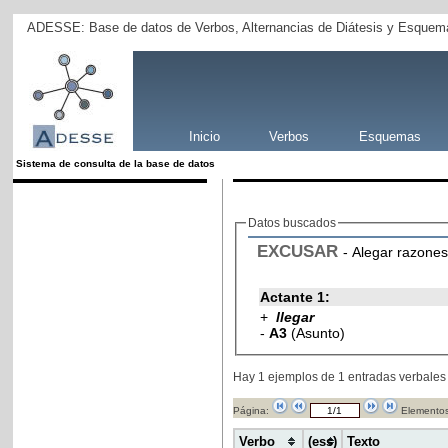
ADESSE: Base de datos de Verbos, Alternancias de Diátesis y Esquema
Inicio
Verbos
Esquemas
Sistema de consulta de la base de datos
Datos buscados
EXCUSAR
- Alegar razones
Actante 1:
+
llegar
-
A3
(Asunto)
Hay 1 ejemplos de 1 entradas verbales
Página:
Elementos
Verbo
(ess)
Texto