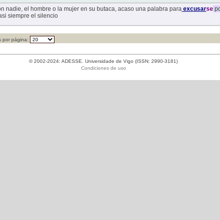
on nadie, el hombre o la mujer en su butaca, acaso una palabra para
excusar
se
po
asi siempre el silencio
 por página:
© 2002-2024: ADESSE. Universidade de Vigo (ISSN: 2990-3181)
Condiciones de uso