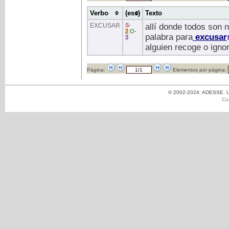
Verbo
(ess)
Texto
EXCUSAR
S
-
allí donde todos son 
2
O
-
palabra para
excusar
3
alguien recoge o ignor
Página:
Elementos por página:
© 2002-2024: ADESSE. Un
Co