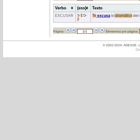
Verbo
(ess)
Texto
EXCUSAR
S
-
1
D
-
Te
excusa
lo
dramático
del 
2
Página:
Elementos por página:
© 2002-2024: ADESSE. Un
Co