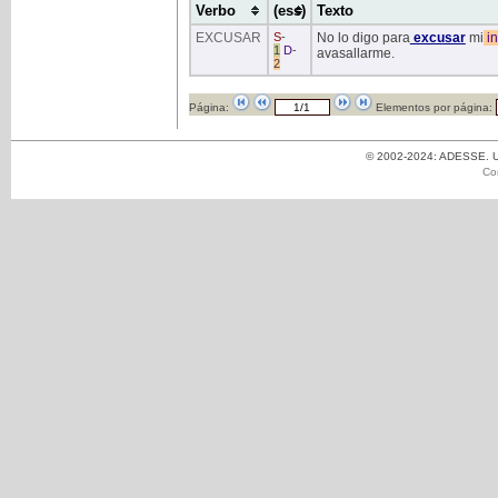
Verbo
(ess)
Texto
EXCUSAR
S
-
No lo digo para
excusar
mi
in
1
D
-
avasallarme.
2
Página:
Elementos por página:
© 2002-2024: ADESSE. Un
Co