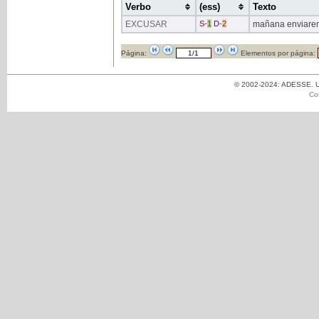
Verbo
(ess)
Texto
EXCUSAR
S
-
1
D
-
2
mañana enviarem
Página:
Elementos por página:
© 2002-2024: ADESSE. Un
Co