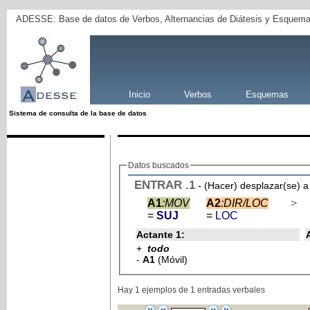
ADESSE: Base de datos de Verbos, Alternancias de Diátesis y Esquema
Inicio
Verbos
Esquemas
Sistema de consulta de la base de datos
Datos buscados
ENTRAR
.1
- (Hacer) desplazar(se) a 
A1
:MOV
A2
:DIR/LOC
>
=
SUJ
=
LOC
Actante 1:
+
todo
-
A1
(Móvil)
Hay 1 ejemplos de 1 entradas verbales