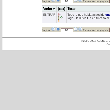
Página:
Elementos por página:
Verbo
(ess)
Texto
ENTRAR
S
-
Todo lo que había acaecido
ent
1
O
-
lago-- la lluvia fue en tu caso e
2
Página:
Elementos por página:
© 2002-2024: ADESSE. Un
Co