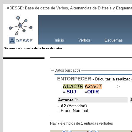
ADESSE: Base de datos de Verbos, Alternancias de Diátesis y Esquema
Inicio
Verbos
Esquemas
Sistema de consulta de la base de datos
Datos buscados
ENTORPECER
- Dficultar la realiza
A1
:ACTR
A2
:ACT
>
=
SUJ
=
ODIR
Actante 1:
-
A2
(Actividad)
- Frase Nominal
Hay 7 ejemplos de 1 entradas verbales