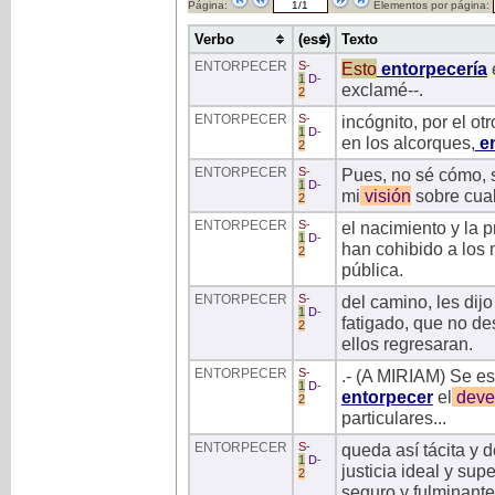
Página:
Elementos por página:
Verbo
(ess)
Texto
ENTORPECER
S
-
Esto
entorpecería
1
D
-
exclamé--.
2
ENTORPECER
S
-
incógnito, por el ot
1
D
-
en los alcorques,
en
2
ENTORPECER
S
-
Pues, no sé cómo, 
1
D
-
mi
visión
sobre cual
2
ENTORPECER
S
-
el nacimiento y la 
1
D
-
han cohibido a los 
2
pública.
ENTORPECER
S
-
del camino, les dij
1
D
-
fatigado, que no d
2
ellos regresaran.
ENTORPECER
S
-
.- (A MIRIAM) Se es
1
D
-
entorpecer
el
deve
2
particulares...
ENTORPECER
S
-
queda así tácita y 
1
D
-
justicia ideal y sup
2
seguro y fulminante