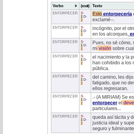
Verbo
(ess)
Texto
ENTORPECER
S
-
Esto
entorpecería
1
D
-
exclamé--.
2
ENTORPECER
S
-
incógnito, por el ot
1
D
-
en los alcorques,
en
2
ENTORPECER
S
-
Pues, no sé cómo, 
1
D
-
mi
visión
sobre cual
2
ENTORPECER
S
-
el nacimiento y la 
1
D
-
han cohibido a los 
2
pública.
ENTORPECER
S
-
del camino, les dij
1
D
-
fatigado, que no d
2
ellos regresaran.
ENTORPECER
S
-
.- (A MIRIAM) Se es
1
D
-
entorpecer
el
deve
2
particulares...
ENTORPECER
S
-
queda así tácita y 
1
D
-
justicia ideal y sup
2
seguro y fulminante