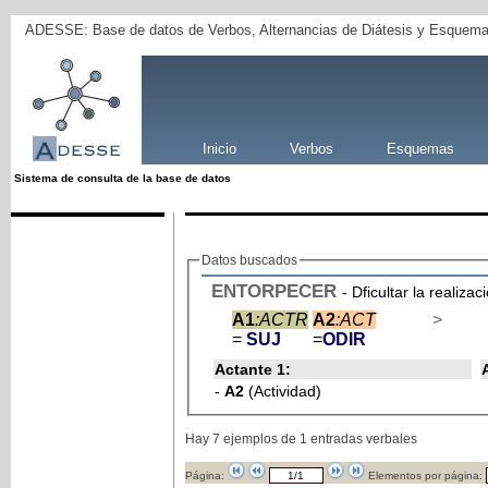
ADESSE: Base de datos de Verbos, Alternancias de Diátesis y Esquema
Inicio
Verbos
Esquemas
Sistema de consulta de la base de datos
Datos buscados
ENTORPECER
- Dficultar la realiza
A1
:ACTR
A2
:ACT
>
=
SUJ
=
ODIR
Actante 1:
-
A2
(Actividad)
Hay 7 ejemplos de 1 entradas verbales
Página:
Elementos por página: