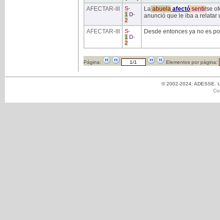
AFECTAR
-III
S
-
La
abuela
afectó
sentir
se of
1
D
-
anunció que le iba a relata
2
AFECTAR
-III
S
-
Desde entonces ya no es po
1
D
-
2
Página:
Elementos por página:
© 2002-2024: ADESSE. Un
Co