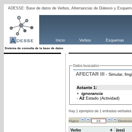
ADESSE: Base de datos de Verbos, Alternancias de Diátesis y Esquema
Inicio
Verbos
Esquemas
Sistema de consulta de la base de datos
Datos buscados
AFECTAR
III
- Simular, fing
Actante 1:
+
ignorancia
-
A2
Estado (Actividad)
Hay 1 ejemplos de 1 entradas verbales
Página:
Elementos
Verbo
(ess)