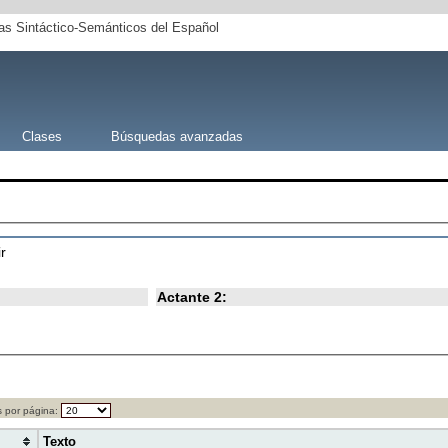
s Sintáctico-Semánticos del Español
Clases
Búsquedas avanzadas
ir
Actante 2:
 por página:
Texto