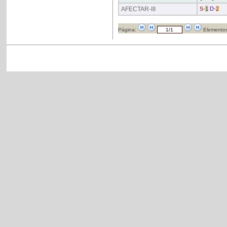
AFECTAR
-III
S
-
1
D
-
2
Página:
Elementos