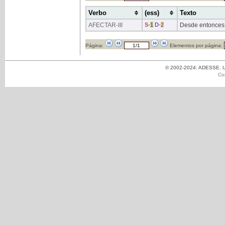
Verbo
(ess)
Texto
AFECTAR
-III
S
-
1
D
-
2
Desde entonces 
Página:
Elementos por página:
© 2002-2024: ADESSE. Un
Co