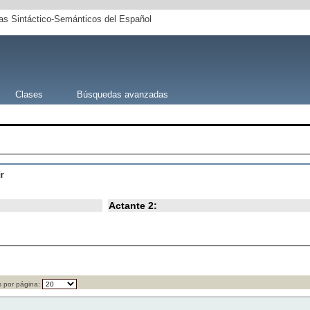
s Sintáctico-Semánticos del Español
Clases
Búsquedas avanzadas
ir
Actante 2:
 por página: