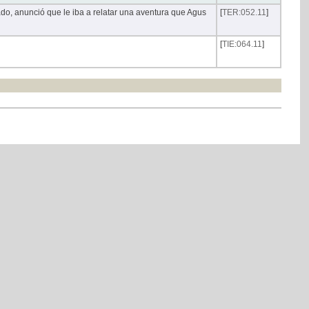
ado, anunció que le iba a relatar una aventura que Agus
[
TER:052.11
]
[
TIE:064.11
]