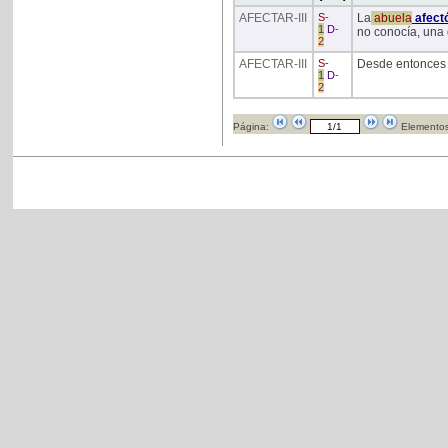
AFECTAR
-III
S
-
La
abuela
afect
1
D
-
no conocía, una
2
AFECTAR
-III
S
-
Desde entonces 
1
D
-
2
Página:
Elementos