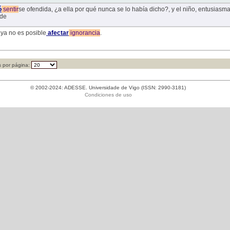
ó
sentir
se ofendida, ¿a ella por qué nunca se lo había dicho?, y el niño, entusiasm
 de
ya no es posible
afectar
ignorancia
.
 por página:
© 2002-2024: ADESSE. Universidade de Vigo (ISSN: 2990-3181)
Condiciones de uso