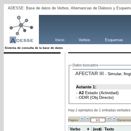
ADESSE: Base de datos de Verbos, Alternancias de Diátesis y Esquema
Inicio
Verbos
Esquemas
Sistema de consulta de la base de datos
Datos buscados
AFECTAR
III
- Simular, fing
Actante 1:
-
A2
Estado (Actividad)
- ODIR (Obj Directo)
Hay 2 ejemplos de 1 entradas verbales
Página:
Elementos
Verbo
(ess)
Texto