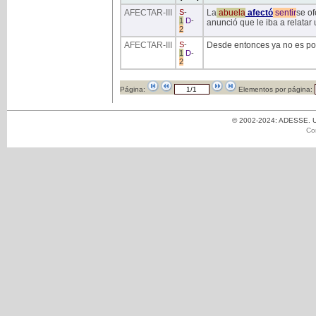
AFECTAR
-III
S
-
La
abuela
afectó
sentir
se of
1
D
-
anunció que le iba a relata
2
AFECTAR
-III
S
-
Desde entonces ya no es po
1
D
-
2
Página:
Elementos por página:
© 2002-2024: ADESSE. Un
Co