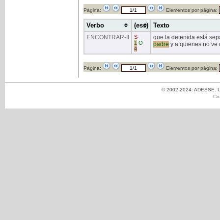
Página:
Elementos por página:
Verbo
(ess)
Texto
ENCONTRAR
-II
S
-
que la detenida está sepa
1
O
-
padre
y a quienes no ve
4
Página:
Elementos por página:
© 2002-2024: ADESSE. Un
Co