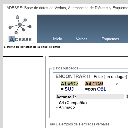
ADESSE: Base de datos de Verbos, Alternancias de Diátesis y Esquema
Inicio
Verbos
Esquemas
Sistema de consulta de la base de datos
Datos buscados
ENCONTRAR
II
- Estar [en un lugar]
A1
:MOV
A4
:COM
>
=
SUJ
=
con
OBL
Actante 1:
-
A4
(Compañía)
- Animado
Hay 1 ejemplos de 1 entradas verbales