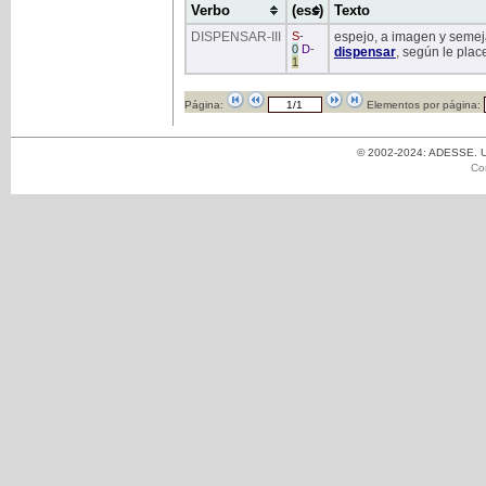
Verbo
(ess)
Texto
DISPENSAR
-III
S
-
espejo, a imagen y semeja
0
D
-
dispensar
, según le place
1
Página:
Elementos por página:
© 2002-2024: ADESSE. Un
Co