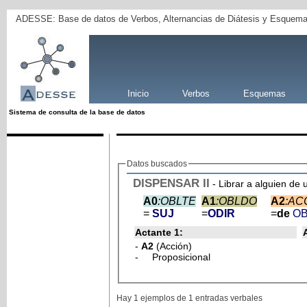
ADESSE: Base de datos de Verbos, Alternancias de Diátesis y Esquema
Inicio
Verbos
Esquemas
Sistema de consulta de la base de datos
Datos buscados
DISPENSAR
II
- Librar a alguien de 
A0
:OBLTE
A1
:OBLDO
A2
:AC
=
SUJ
=
ODIR
=
de
O
Actante 1:
-
A2
(Acción)
- Proposicional
Hay 1 ejemplos de 1 entradas verbales