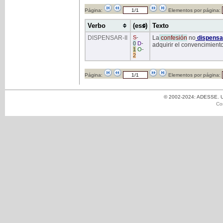
Página:
Elementos por página:
Verbo
(ess)
Texto
DISPENSAR
-II
S
-
La
confesión
no
dispensa
0
D
-
adquirir el convencimiento 
1
O
-
2
Página:
Elementos por página:
© 2002-2024: ADESSE. Un
Co