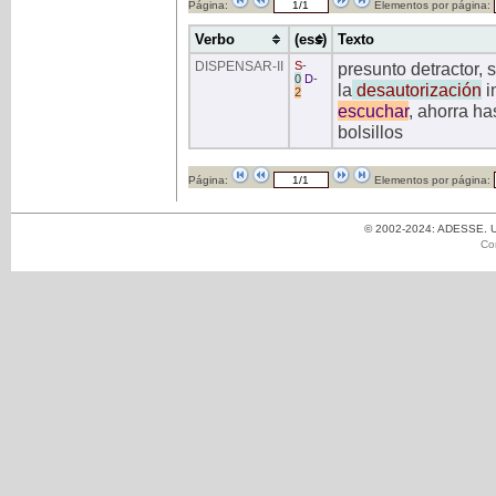
Página:
Elementos por página:
Verbo
(ess)
Texto
DISPENSAR
-II
S
-
presunto detractor, 
0
D
-
la
desautorización
i
2
escuchar
, ahorra ha
bolsillos
Página:
Elementos por página:
© 2002-2024: ADESSE. Un
Co