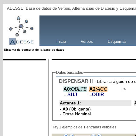
ADESSE: Base de datos de Verbos, Alternancias de Diátesis y Esquema
Inicio
Verbos
Esquemas
Sistema de consulta de la base de datos
Datos buscados
DISPENSAR
II
- Librar a alguien de 
A0
:OBLTE
A2
:ACC
>
=
SUJ
=
ODIR
Actante 1:
-
A0
(Obligante)
- Frase Nominal
Hay 1 ejemplos de 1 entradas verbales