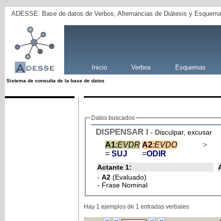
ADESSE: Base de datos de Verbos, Alternancias de Diátesis y Esquema
Inicio
Verbos
Esquemas
Sistema de consulta de la base de datos
Datos buscados
DISPENSAR
I
- Disculpar, excusar
A1
:EVDR
A2
:EVDO
>
=
SUJ
=
ODIR
Actante 1:
-
A2
(Evaluado)
- Frase Nominal
Hay 1 ejemplos de 1 entradas verbales