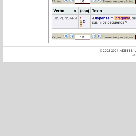
Página:
Elementos por página:
Verbo
(ess)
Texto
DISPENSAR
-I
S
-
-
Dispense
mi
pregunta
, s
1
D
-
sus hijos pequeños ?
2
Página:
Elementos por página:
© 2002-2024: ADESSE. Un
Co