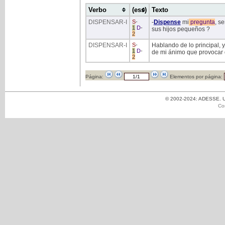
Verbo
(ess)
Texto
DISPENSAR
-I
S
-
-
Dispense
mi
pregunta
, s
1
D
-
sus hijos pequeños ?
2
DISPENSAR
-I
S
-
Hablando de lo principal, y
1
D
-
de mi ánimo que provocar d
2
Página:
Elementos por página:
© 2002-2024: ADESSE. Un
Co