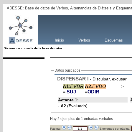
ADESSE: Base de datos de Verbos, Alternancias de Diátesis y Esquema
Inicio
Verbos
Esquemas
Sistema de consulta de la base de datos
Datos buscados
DISPENSAR
I
- Disculpar, excusar
A1
:EVDR
A2
:EVDO
>
=
SUJ
=
ODIR
Actante 1:
-
A2
(Evaluado)
Hay 2 ejemplos de 1 entradas verbales
Página:
Elementos por página: