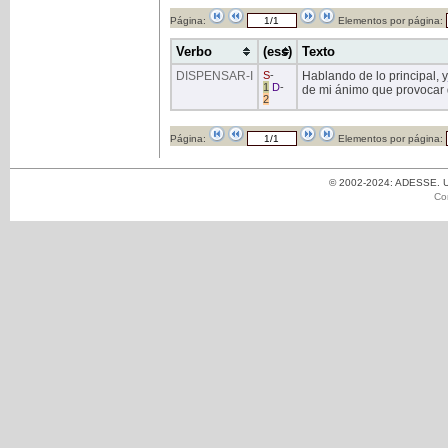
Página:
Elementos por página:
Verbo
(ess)
Texto
DISPENSAR
-I
S
-
Hablando de lo principal, y
1
D
-
de mi ánimo que provocar d
2
Página:
Elementos por página:
© 2002-2024: ADESSE. Un
Co