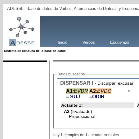
ADESSE: Base de datos de Verbos, Alternancias de Diátesis y Esquema
Inicio
Verbos
Esquemas
Sistema de consulta de la base de datos
Datos buscados
DISPENSAR
I
- Disculpar, excusar
A1
:EVDR
A2
:EVDO
>
=
SUJ
=
ODIR
Actante 1:
-
A2
(Evaluado)
- Proposicional
Hay 1 ejemplos de 1 entradas verbales