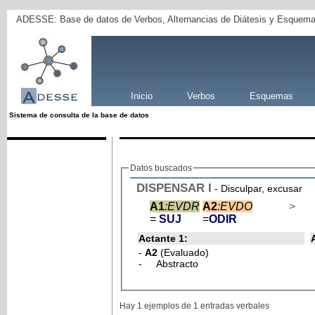
ADESSE: Base de datos de Verbos, Alternancias de Diátesis y Esquema
Inicio
Verbos
Esquemas
Sistema de consulta de la base de datos
Datos buscados
DISPENSAR
I
- Disculpar, excusar
A1
:EVDR
A2
:EVDO
>
=
SUJ
=
ODIR
Actante 1:
-
A2
(Evaluado)
- Abstracto
Hay 1 ejemplos de 1 entradas verbales