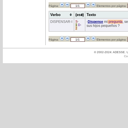
Página:
Elementos por página:
Verbo
(ess)
Texto
DISPENSAR
-I
S
-
-
Dispense
mi
pregunta
, s
1
D
-
sus hijos pequeños ?
2
Página:
Elementos por página:
© 2002-2024: ADESSE. Un
Co