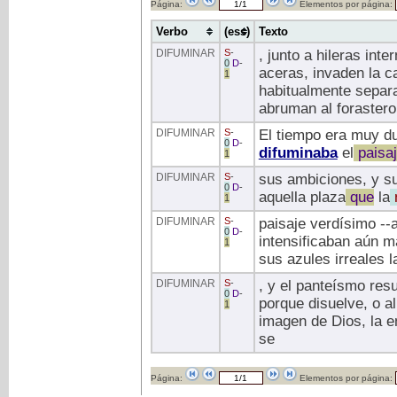
Página:
Elementos por página:
Verbo
(ess)
Texto
DIFUMINAR
S
-
, junto a hileras int
0
D
-
aceras, invaden la c
1
habitualmente separa
abruman al forastero
DIFUMINAR
S
-
El tiempo era muy du
0
D
-
difuminaba
el
paisa
1
DIFUMINAR
S
-
sus ambiciones, y su
0
D
-
aquella plaza
que
la
n
1
DIFUMINAR
S
-
paisaje verdísimo --
0
D
-
intensificaban aún m
1
sus azules irreales l
DIFUMINAR
S
-
, y el panteísmo resu
0
D
-
porque disuelve, o 
1
imagen de Dios, la e
se
Página:
Elementos por página: