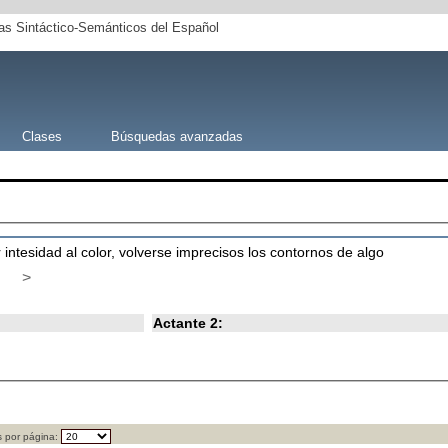
s Sintáctico-Semánticos del Español
Clases
Búsquedas avanzadas
 intesidad al color, volverse imprecisos los contornos de algo
>
Actante 2:
 por página: