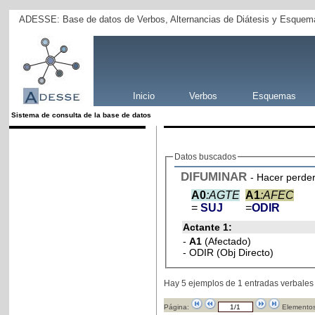
ADESSE: Base de datos de Verbos, Alternancias de Diátesis y Esquema
Inicio
Verbos
Esquemas
Sistema de consulta de la base de datos
Datos buscados
DIFUMINAR
- Hacer perder
A0
:AGTE
A1
:AFEC
=
SUJ
=
ODIR
Actante 1:
-
A1
(Afectado)
- ODIR (Obj Directo)
Hay 5 ejemplos de 1 entradas verbales
Página:
Elementos