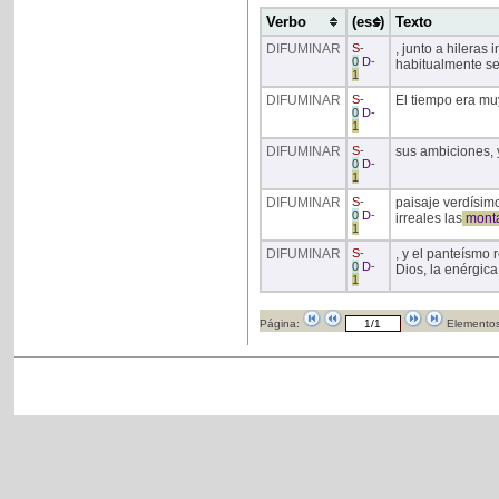
Verbo
(ess)
Texto
DIFUMINAR
S
-
, junto a hileras
0
D
-
habitualmente se
1
DIFUMINAR
S
-
El tiempo era mu
0
D
-
1
DIFUMINAR
S
-
sus ambiciones, y
0
D
-
1
DIFUMINAR
S
-
paisaje verdísim
0
D
-
irreales las
mont
1
DIFUMINAR
S
-
, y el panteísmo
0
D
-
Dios, la enérgica
1
Página:
Elementos