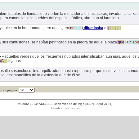
 interminables de tiendas que vierten la mercadería en las aceras, invaden la calzad
para comercios e inmuebles del espacio público, abruman al forastero
y dulce en la hondonada, pero una ligera
neblina
difuminaba
el
paisaje
.
 sus confusiones, se habían petrificado en la piedra de aquella plaza
que
la
niebl
o --aquellos verdes que los frecuentes nublados intensificaban aún más, aquellos v
añas
lejanas.
 resulta sospechoso, intranquilizador o hasta repulsivo porque disuelve, o al meno
 solidez monolítica de la existencia que de él se
 por página:
© 2002-2024: ADESSE. Universidade de Vigo (ISSN: 2990-3181)
Condiciones de uso