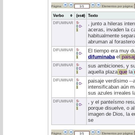
Página:
Elementos por página:
Verbo
(ess)
Texto
DIFUMINAR
S
-
, junto a hileras int
0
D
-
aceras, invaden la c
1
habitualmente separa
abruman al forastero
DIFUMINAR
S
-
El tiempo era muy du
0
D
-
difuminaba
el
paisa
1
DIFUMINAR
S
-
sus ambiciones, y su
0
D
-
aquella plaza
que
la
n
1
DIFUMINAR
S
-
paisaje verdísimo --
0
D
-
intensificaban aún m
1
sus azules irreales l
DIFUMINAR
S
-
, y el panteísmo resu
0
D
-
porque disuelve, o 
1
imagen de Dios, la e
se
Página:
Elementos por página: