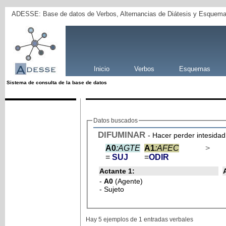
ADESSE: Base de datos de Verbos, Alternancias de Diátesis y Esquema
Inicio
Verbos
Esquemas
Sistema de consulta de la base de datos
Datos buscados
DIFUMINAR
- Hacer perder intesidad
A0
:AGTE
A1
:AFEC
>
=
SUJ
=
ODIR
Actante 1:
-
A0
(Agente)
- Sujeto
Hay 5 ejemplos de 1 entradas verbales