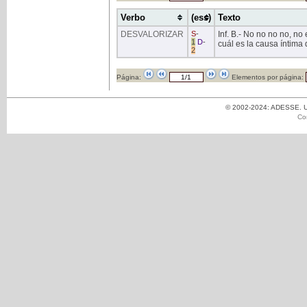
Verbo
(ess)
Texto
DESVALORIZAR
S
-
Inf. B.- No no no no, no 
1
D
-
cuál es la causa íntima
2
Página:
Elementos por página:
© 2002-2024: ADESSE. Un
Co