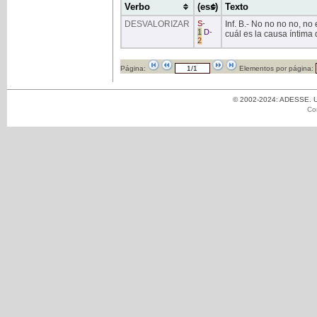
Verbo
(ess)
Texto
DESVALORIZAR
S
-
Inf. B.- No no no no, no 
1
D
-
cuál es la causa íntima
2
Página:
Elementos por página:
© 2002-2024: ADESSE. Un
Co