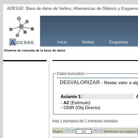
ADESSE: Base de datos de Verbos, Alternancias de Diátesis y Esquema
Inicio
Verbos
Esquemas
Sistema de consulta de la base de datos
Datos buscados
DESVALORIZAR
- Restar valor a al
Actante 1:
-
A2
(Estímulo)
- ODIR (Obj Directo)
Hay 1 ejemplos de 1 entradas verbales
Página:
Elementos por página: