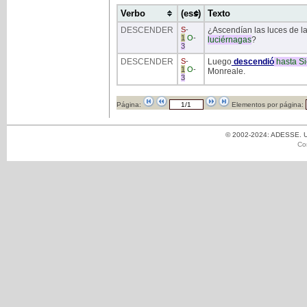
Verbo
(ess)
Texto
DESCENDER
S
-
¿Ascendían las luces de la
1
O
-
luciérnagas
?
3
DESCENDER
S
-
Luego
descendió
hasta
Si
1
O
-
Monreale.
3
Página:
Elementos por página:
© 2002-2024: ADESSE. Un
Co