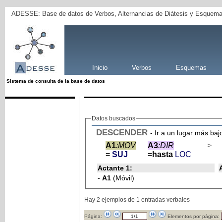
ADESSE: Base de datos de Verbos, Alternancias de Diátesis y Esquema
Inicio
Verbos
Esquemas
Sistema de consulta de la base de datos
Datos buscados
DESCENDER
- Ir a un lugar más baj
A1
:MOV
A3
:DIR
>
=
SUJ
=
hasta
LOC
Actante 1:
-
A1
(Móvil)
Hay 2 ejemplos de 1 entradas verbales
Página:
Elementos por página: