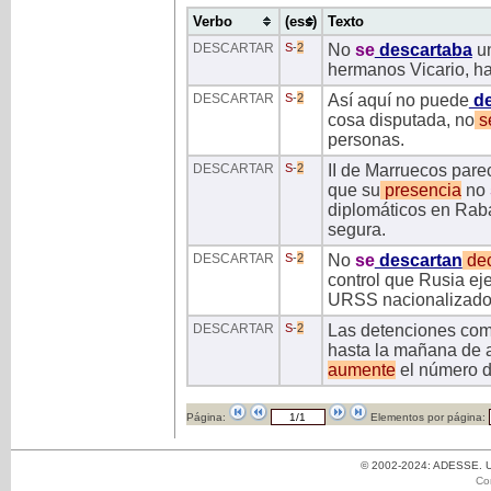
Verbo
(ess)
Texto
DESCARTAR
S
-
2
No
se
descartaba
u
hermanos Vicario, h
DESCARTAR
S
-
2
Así aquí no puede
de
cosa disputada, no
s
personas.
DESCARTAR
S
-
2
II de Marruecos parec
que su
presencia
no
diplomáticos en Rab
segura.
DESCARTAR
S
-
2
No
se
descartan
dec
control que Rusia eje
URSS nacionalizado
DESCARTAR
S
-
2
Las detenciones com
hasta la mañana de a
aumente
el número de
Página:
Elementos por página:
© 2002-2024: ADESSE. Un
Co