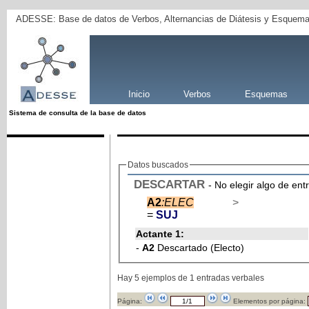
ADESSE: Base de datos de Verbos, Alternancias de Diátesis y Esquema
Inicio
Verbos
Esquemas
Sistema de consulta de la base de datos
Datos buscados
DESCARTAR
- No elegir algo de ent
A2
:ELEC
>
=
SUJ
Actante 1:
-
A2
Descartado (Electo)
Hay 5 ejemplos de 1 entradas verbales
Página:
Elementos por página: