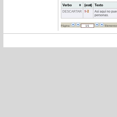
Verbo
(ess)
Texto
DESCARTAR
S
-
2
Así aquí no pu
personas.
Página:
Elementos