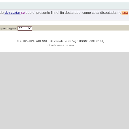
ede
descartar
se
que el presunto fin, el fin declarado, como cosa disputada, no
sea
 por página:
© 2002-2024: ADESSE. Universidade de Vigo (ISSN: 2990-3181)
Condiciones de uso