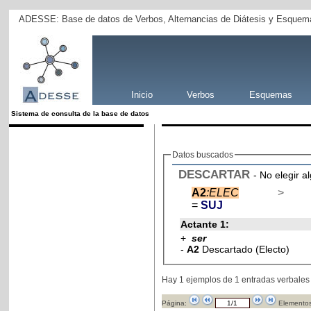
ADESSE: Base de datos de Verbos, Alternancias de Diátesis y Esquema
Inicio
Verbos
Esquemas
Sistema de consulta de la base de datos
Datos buscados
DESCARTAR
- No elegir a
A2
:ELEC
>
=
SUJ
Actante 1:
+
ser
-
A2
Descartado (Electo)
Hay 1 ejemplos de 1 entradas verbales
Página:
Elementos