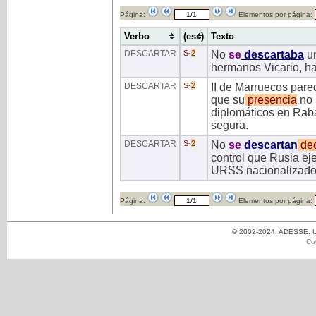
Página:
Elementos por página:
Verbo
(ess)
Texto
DESCARTAR
S
-
2
No
se
descartaba
u
hermanos Vicario, h
DESCARTAR
S
-
2
II de Marruecos parec
que su
presencia
no
diplomáticos en Rab
segura.
DESCARTAR
S
-
2
No
se
descartan
dec
control que Rusia eje
URSS nacionalizado
Página:
Elementos por página:
© 2002-2024: ADESSE. Un
Co