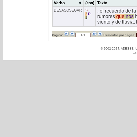
Verbo
(ess)
Texto
DESASOSEGAR
S
-
, el recuerdo de l
2
D
-
rumores
que
nos
h
1
viento y de lluvia,
Página:
Elementos por página:
© 2002-2024: ADESSE. Un
Co