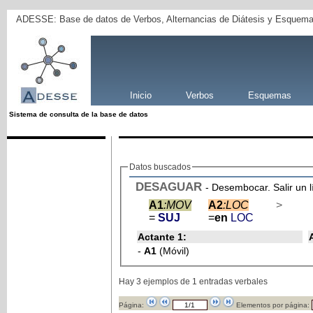
ADESSE: Base de datos de Verbos, Alternancias de Diátesis y Esquema
Inicio
Verbos
Esquemas
Sistema de consulta de la base de datos
Datos buscados
DESAGUAR
- Desembocar. Salir un l
A1
:MOV
A2
:LOC
>
=
SUJ
=
en
LOC
Actante 1:
-
A1
(Móvil)
Hay 3 ejemplos de 1 entradas verbales
Página:
Elementos por página: