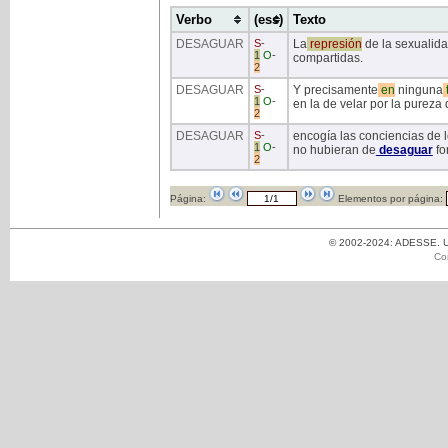
Verbo
(ess)
Texto
DESAGUAR
S
-
La
represión
de la sexualid
1
O
-
compartidas.
2
DESAGUAR
S
-
Y precisamente
en
ninguna
1
O
-
en la de velar por la pureza 
2
DESAGUAR
S
-
encogía las conciencias de 
1
O
-
no hubieran de
desaguar
fo
2
Página:
Elementos por página:
© 2002-2024: ADESSE. Un
Co