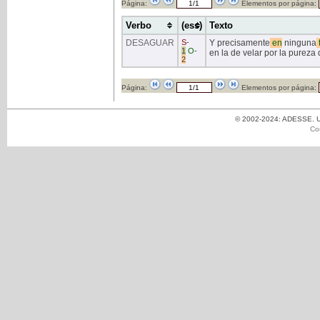
Página:
Elementos por página:
Verbo
(ess)
Texto
DESAGUAR
S
-
Y precisamente
en
ninguna
1
O
-
en la de velar por la pureza 
2
Página:
Elementos por página:
© 2002-2024: ADESSE. Un
Co