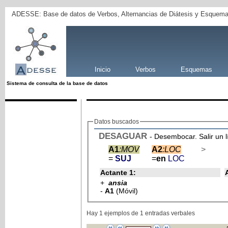
ADESSE: Base de datos de Verbos, Alternancias de Diátesis y Esquema
Inicio
Verbos
Esquemas
Sistema de consulta de la base de datos
Datos buscados
DESAGUAR
- Desembocar. Salir un l
A1
:MOV
A2
:LOC
>
=
SUJ
=
en
LOC
Actante 1:
+
ansia
-
A1
(Móvil)
Hay 1 ejemplos de 1 entradas verbales