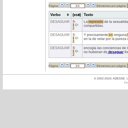
Página:
Elementos por página:
Verbo
(ess)
Texto
DESAGUAR
S
-
La
represión
de la sexualid
1
O
-
compartidas.
2
DESAGUAR
S
-
Y precisamente
en
ninguna
1
O
-
en la de velar por la pureza 
2
DESAGUAR
S
-
encogía las conciencias de 
1
O
-
no hubieran de
desaguar
fo
2
Página:
Elementos por página:
© 2002-2024: ADESSE. Un
Co