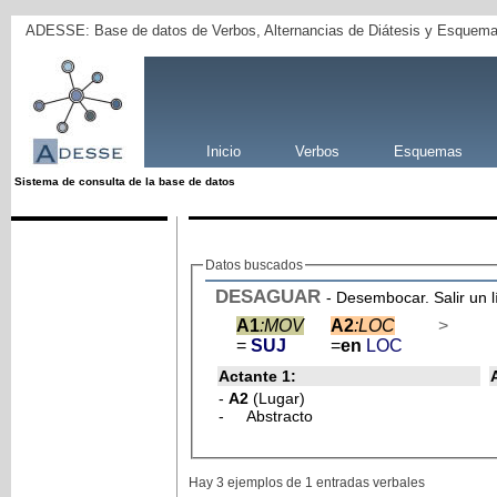
ADESSE: Base de datos de Verbos, Alternancias de Diátesis y Esquema
Inicio
Verbos
Esquemas
Sistema de consulta de la base de datos
Datos buscados
DESAGUAR
- Desembocar. Salir un l
A1
:MOV
A2
:LOC
>
=
SUJ
=
en
LOC
Actante 1:
-
A2
(Lugar)
- Abstracto
Hay 3 ejemplos de 1 entradas verbales