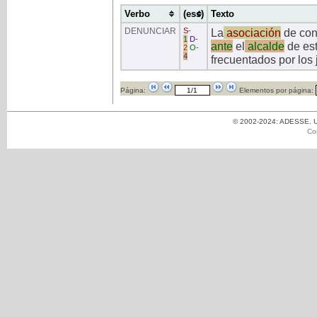
Verbo
(ess)
Texto
DENUNCIAR
S
-
La
asociación
de con
1
D
-
ante
el
alcalde
de est
2
O
-
4
frecuentados por los
Página:
Elementos por página:
© 2002-2024: ADESSE. Un
Co