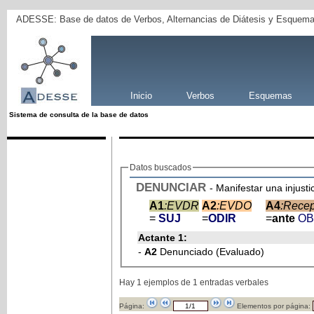
ADESSE: Base de datos de Verbos, Alternancias de Diátesis y Esquema
Inicio
Verbos
Esquemas
Sistema de consulta de la base de datos
Datos buscados
DENUNCIAR
- Manifestar una injusti
A1
:EVDR
A2
:EVDO
A4
:Recep
=
SUJ
=
ODIR
=
ante
OB
Actante 1:
-
A2
Denunciado (Evaluado)
Hay 1 ejemplos de 1 entradas verbales
Página:
Elementos por página: