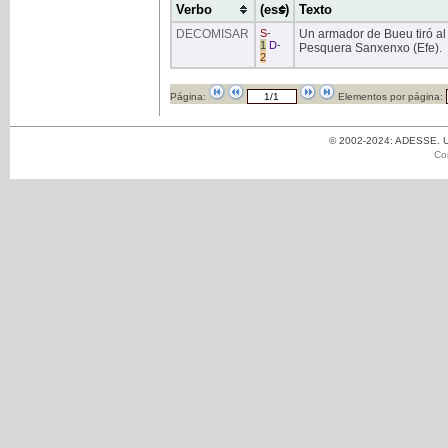
Verbo
(ess)
Texto
DECOMISAR
S
-
Un armador de Bueu tiró al 
1
D
-
Pesquera Sanxenxo (Efe).
2
Página:
Elementos por página:
© 2002-2024: ADESSE. Un
Co