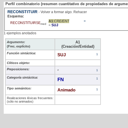
Perfil combinatorio (resumen cuantitativo de propiedades de argume
RECONSTITUIR
- Volver a formar algo. Rehacer
Esquema:
A1
:CRE/ENT
>
RECONSTITUIRSE
med
=
SUJ
1 ejemplos anotados
A1
Argumento:
(Creación/Entidad)
(Frec. explícito)
Función sintáctica:
SUJ
1
Clíticos objeto:
Preposiciones:
ø
1
Categoría sintáctica:
FN
1
Tipo semántico:
Animado
1
Realizaciones léxicas frecuentes:
(sólo no animados)