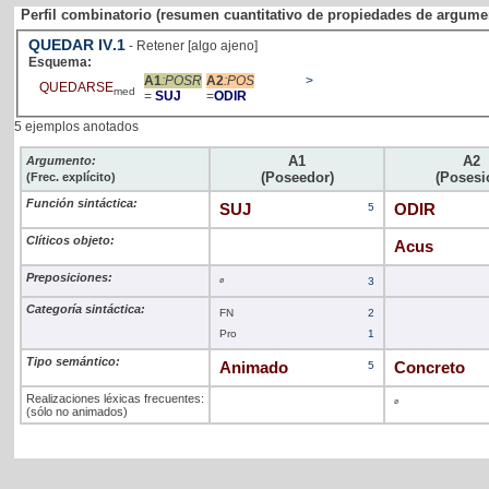
Perfil combinatorio (resumen cuantitativo de propiedades de argume
QUEDAR
IV
.1
- Retener [algo ajeno]
Esquema:
A1
:POSR
A2
:POS
>
QUEDARSE
med
=
SUJ
=
ODIR
5 ejemplos anotados
A1
A2
Argumento:
(Poseedor)
(Posesi
(Frec. explícito)
Función sintáctica:
SUJ
5
ODIR
Clíticos objeto:
Acus
Preposiciones:
ø
3
Categoría sintáctica:
FN
2
Pro
1
Tipo semántico:
Animado
5
Concreto
Realizaciones léxicas frecuentes:
ø
(sólo no animados)