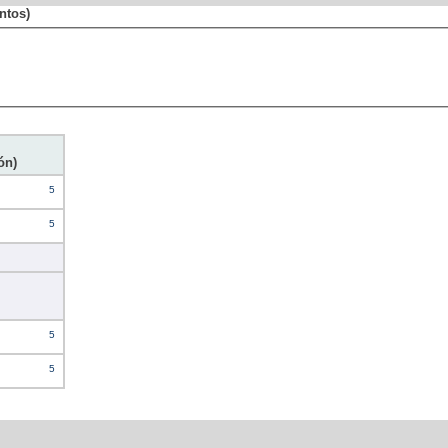
ntos)
ón)
5
5
5
5