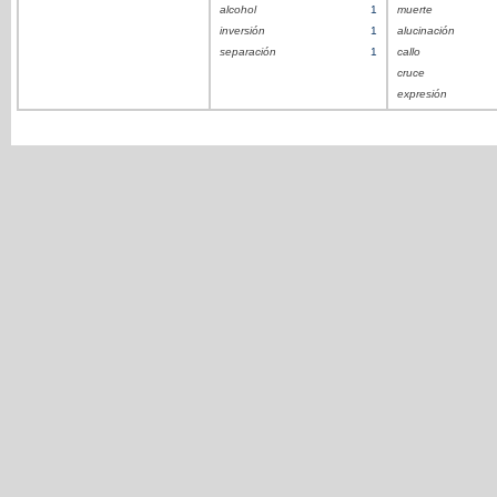
alcohol
1
muerte
inversión
1
alucinación
separación
1
callo
cruce
expresión