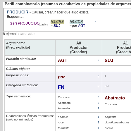
Perfil combinatorio (resumen cuantitativo de propiedades de argume
PRODUCIR
- Causar, crear, hacer que algo exista
Esquema:
A1
:CRE
A0
:CDR
>
(ser) PRODUCIDO
pasiva
=
SUJ
=
por
AGT
8 ejemplos anotados
A0
A1
Argumento:
Productor
Produc
(Frec. explícito)
(Creador)
(Creació
Función sintáctica:
AGT
8
SUJ
Clíticos objeto:
Preposiciones:
por
8
ø
Categoría sintáctica:
FN
8
FN
Tipo semántico:
Concreto
3
Abstracto
Abstracto
3
Concreto
Animado
2
Realizaciones léxicas frecuentes:
hambre
1
angustia
(sólo no animados)
roce
1
cloroflurocarbonos
terrorista
1
efecto