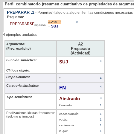
Perfil combinatorio (resumen cuantitativo de propiedades de argume
PREPARAR
.1
- Poner(se) [algo o a alguien] en las condiciones necesarias 
Esquema:
A2
:ACT
>
PREPARARSE
mpasiva
=
SUJ
4 ejemplos anotados
A2
Argumento:
Preparado
(Frec. explícito)
(Actividad)
Función sintáctica:
SUJ
4
Clíticos objeto:
Preposiciones:
ø
4
Categoría sintáctica:
FN
4
Tipo semántico:
Abstracto
3
Concreto
1
Realizaciones léxicas frecuentes:
concentración
1
(sólo no animados)
vuelta
1
centenario
1
lo que
1