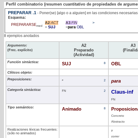
Perfil combinatorio (resumen cuantitativo de propiedades de argume
PREPARAR
.1
- Poner(se) [algo o a alguien] en las condiciones necesarias
Esquema:
A2
:ACT
A3
:FIN
>
PREPARARSE
med
=
SUJ
=
para
OBL
8 ejemplos anotados
A2
A3
Argumento:
Preparado
(Finalid
(Frec. explícito)
(Actividad)
Función sintáctica:
SUJ
8
OBL
Clíticos objeto:
Preposiciones:
ø
2
para
Categoría sintáctica:
FN
2
Claus-inf
FN
Tipo semántico:
Animado
8
Proposicion
Concreto
Abstracto
Realizaciones léxicas frecuentes:
ir
(sólo no animados)
correr