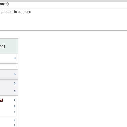
ntos)
 para un fin concreto
ad)
8
8
6
2
al
6
1
1
2
1